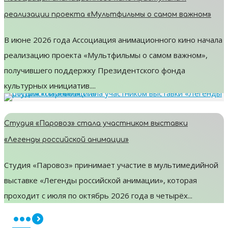
реализации проекта «Мультфильмы о самом важном»
В и­юне 2026 го­да Ас­со­ци­ация ани­маци­он­но­го ки­но на­чала
ре­али­зацию про­ек­та «Муль­тфиль­мы о са­мом важ­ном»,
по­лучив­ше­го под­дер­жку Пре­зидент­ско­го фон­да
куль­тур­ных ини­ци­атив....
Студия «Паровоз» стала участником выставки
«Легенды российской анимации»
Студия «Паровоз» принимает участие в мультимедийной
выставке «Легенды российской анимации», которая
проходит с июля по октябрь 2026 года в четырёх...
•••