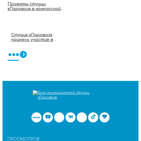
Проекты студии
«Паровоз» в конкурсной
программе фестиваля
«МультПрактика»
Студия «Паровоз»
приняла участие в
проекте Детского
совета при Минстрое
•••
России
ПРОСМОТРОВ