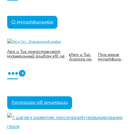
О мультфильмах
Лео и Тиг представляют
«Лео и Тиг.
Под какие
музыкальный альбом «10 лет
Дорога на
мультфильм
приключений»
Байкал»
ы дети
выйдет в
просыпаютс
•••
прокат в
я, едят,
Казахстане
учатся и
и
засыпают?
Узбекистане
Опрос
Телеканала
«МУЛЬТ»
Лонгриды об анимации