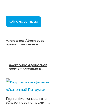
Об индустрии
Александр Афонасьев
примет участие в
дискуссии о роли ИИ в
кино на фестивале
«Новое движение»
Александр Афонасьев
примет участие в
панельной дискуссии об
искусственном
интеллекте в анимации
Герои «Ми-ми-мишек» и
«Сказочного патруля» —
среди самых любимых