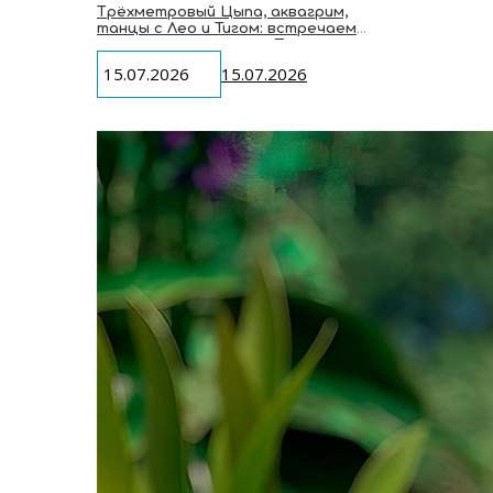
Трёхметровый Цыпа, аквагрим,
танцы с Лео и Тигом: встречаем
мультгероев студии «Паровоз» на
VK Fest 2026
15.07.2026
15.07.2026