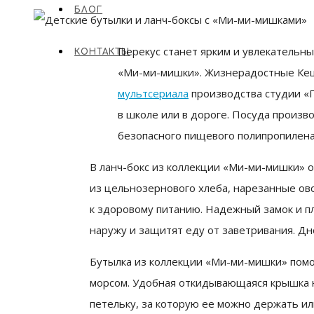
БЛОГ
Перекус станет ярким и увлекательны
КОНТАКТЫ
«Ми-ми-мишки»
. Жизнерадостные Кеш
мультсериала
производства студии «П
в школе или в дороге.
Посуда произво
безопасного пищевого полипропилена
В ланч-бокс из коллекции «Ми-ми-мишки» 
из цельнозернового хлеба, нарезанные ов
к здоровому питанию. Надежный замок и п
наружу и защитят еду от заветривания. Дн
Бутылка из коллекции «Ми-ми-мишки» помо
морсом. Удобная откидывающаяся крышка н
петельку, за которую ее можно держать или