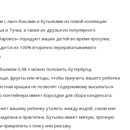
м с ланч-боксами и бутылками из новой коллекции
а и Тучка, а также их друзья из популярного
аровоз» порадуют ваших детей во время прогулки,
дится из 100% вторично перерабатываемого
.
объемом 0,98 л можно положить бутерброд
ощи, фрукты или ягоды, чтобы приучить вашего ребенка
лотная крышка не позволят содержимому высыпаться
о контейнера имеет бороздки для сбора конденсата.
жет вашему ребенку утолить жажду водой, соком или
адежна и практична. Бутылка имеет мягкую, прочную
 прикрепить к поясу или рюкзаку.