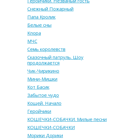
Геройчики. Незваный гость
Снежный Пожарный
Папа Кролик
Белые сны
Knopa
МЧС
Семь королевств
Сказочный патруль. Шоу
продолжается
Чик-Чирикино
Мини-Мишки
Кот Басик
Забытое чудо
Кощей. Начало
Геройчики
КОШЕЧКИ-СОБАЧКИ. Милые песни
КОШЕЧКИ-СОБАЧКИ
Морики Дорики