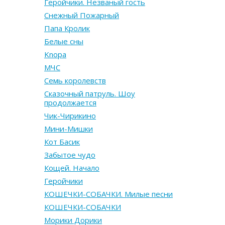
Геройчики. Незваный гость
Снежный Пожарный
Папа Кролик
Белые сны
Knopa
МЧС
Семь королевств
Сказочный патруль. Шоу
продолжается
Чик-Чирикино
Мини-Мишки
Кот Басик
Забытое чудо
Кощей. Начало
Геройчики
КОШЕЧКИ-СОБАЧКИ. Милые песни
КОШЕЧКИ-СОБАЧКИ
Морики Дорики