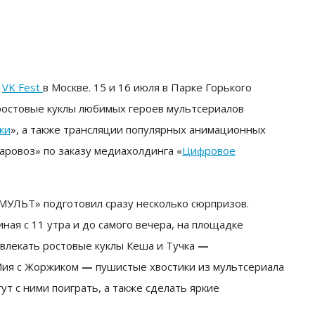
в
VK Fest
в Москве. 15 и 16 июля
в Парке Горького
ростовые куклы любимых героев мультсериалов
ки
», а также трансляции популярных анимационных
аровоз» по заказу медиахолдинга «
Цифровое
«МУЛЬТ» подготовил сразу несколько сюрпризов.
иная с 11 утра и до самого вечера, на площадке
звлекать ростовые куклы Кеша и Тучка
—
 Мия с Жоржиком
—
пушистые хвостики из мультсериала
 с ними поиграть, а также сделать яркие