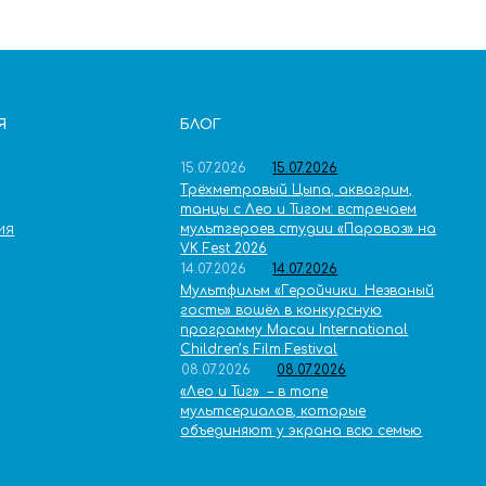
Я
БЛОГ
15.07.2026
15.07.2026
Трёхметровый Цыпа, аквагрим,
танцы с Лео и Тигом: встречаем
мультгероев студии «Паровоз» на
ИЯ
VK Fest 2026
14.07.2026
14.07.2026
Мультфильм «Геройчики. Незваный
гость» вошёл в конкурсную
программу Macau International
Children’s Film Festival
08.07.2026
08.07.2026
«Лео и Тиг» – в топе
мультсериалов, которые
объединяют у экрана всю семью