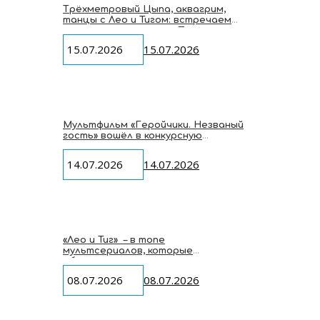
Трёхметровый Цыпа, аквагрим,
танцы с Лео и Тигом: встречаем
мультгероев студии «Паровоз» на
VK Fest 2026
15.07.2026
15.07.2026
Мультфильм «Геройчики. Незваный
гость» вошёл в конкурсную
программу Macau International
Children’s Film Festival
14.07.2026
14.07.2026
«Лео и Тиг» – в топе
мультсериалов, которые
объединяют у экрана всю семью
08.07.2026
08.07.2026