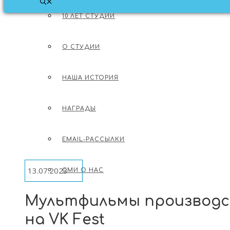
10 ЛЕТ СТУДИИ
МЕНЮ
О СТУДИИ
О СТУДИИ
О МУЛЬТФИЛЬМАХ
НАША ИСТОРИЯ
ЛОНГРИДЫ ОБ АНИМАЦИИ
НАГРАДЫ
ОБ ИНДУСТРИИ
EMAIL-РАССЫЛКИ
13.07.2023
СМИ О НАС
Мультфильмы производс
ВАКАНСИИ
на VK Fest