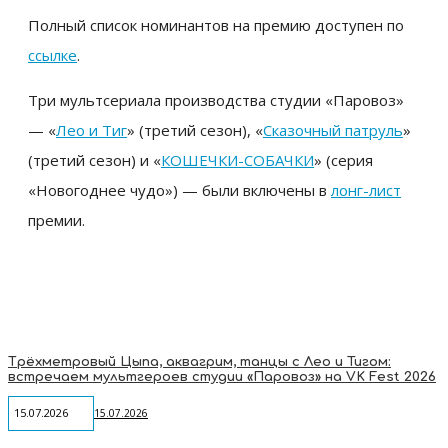
Полный список номинантов на премию доступен по
ссылке
.
Три мультсериала производства студии «Паровоз»
—
«
Лео и Тиг
»
(третий сезон),
«
Сказочный патруль
»
(третий сезон) и
«
КОШЕЧКИ-СОБАЧКИ
»
(серия
«Новогоднее чудо») — были включены в
лонг-лист
премии.
Трёхметровый Цыпа, аквагрим, танцы с Лео и Тигом:
встречаем мультгероев студии «Паровоз» на VK Fest 2026
15.07.2026
15.07.2026