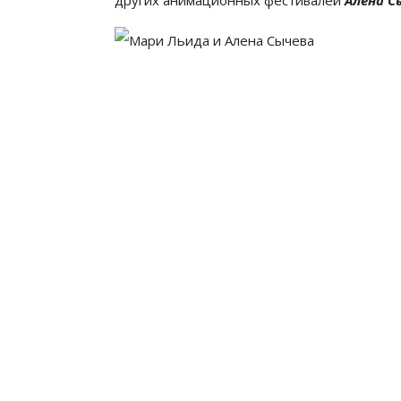
других анимационных фестивалей
Алена С