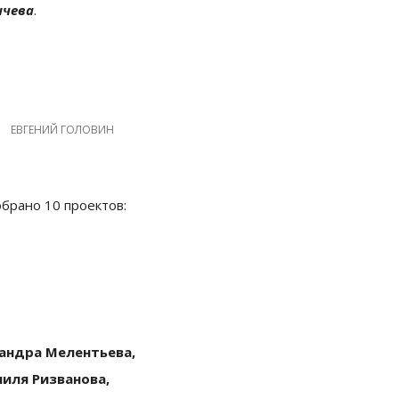
ычева
.
ЕВГЕНИЙ ГОЛОВИН
брано 10 проектов:
андра Мелентьева,
иля Ризванова,