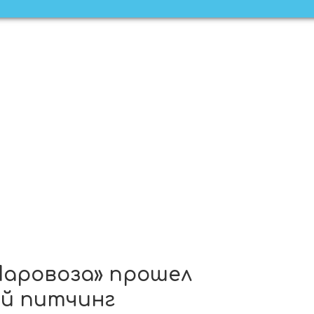
Паровоза» прошел
й питчинг