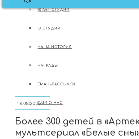
10 ЛЕТ СТУДИИ
МЕНЮ
О СТУДИИ
О СТУДИИ
О МУЛЬТФИЛЬМАХ
НАША ИСТОРИЯ
ЛОНГРИДЫ ОБ АНИМАЦИИ
НАГРАДЫ
ОБ ИНДУСТРИИ
EMAIL-РАССЫЛКИ
19.08.2025
СМИ О НАС
Более 300 детей в «Арте
ВАКАНСИИ
мультсериал «Белые сны