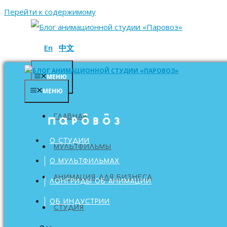
Перейти к содержимому
En
中文
МЕНЮ
МЕНЮ
ГЛАВНАЯ
ГЛАВНАЯ
О СТУДИИ
МУЛЬТФИЛЬМЫ
О МУЛЬТФИЛЬМАХ
АНИМАЦИЯ ДЛЯ БИЗНЕСА
ЛОНГРИДЫ ОБ АНИМАЦИИ
ОБ ИНДУСТРИИ
СТУДИЯ