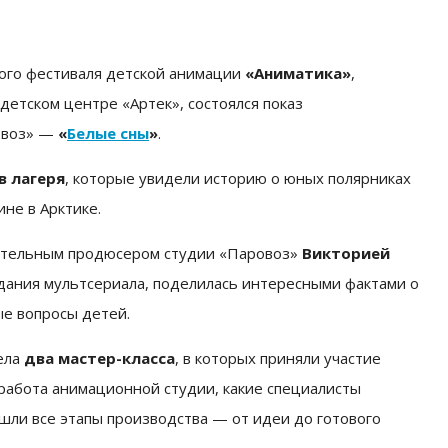
ного фестиваля детской анимации
«Аниматика»
,
етском центре «Артек», состоялся показ
овоз» —
«
Белые сны
»
.
в лагеря
, которые увидели историю о юных полярниках
не в Арктике.
нительным продюсером студии «Паровоз»
Викторией
оздания мультсериала, поделилась интересными фактами о
ые вопросы детей.
вела
два мастер-класса
, в которых приняли участие
а работа анимационной студии, какие специалисты
шли все этапы производства — от идеи до готового