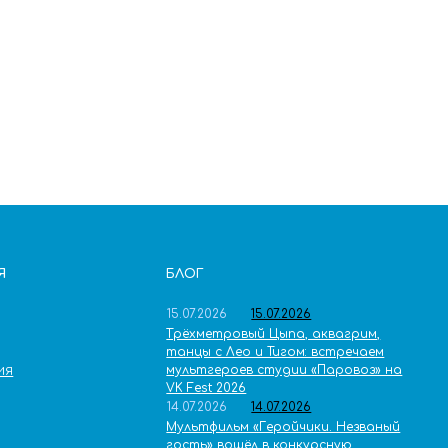
Я
БЛОГ
15.07.2026
15.07.2026
Трёхметровый Цыпа, аквагрим,
танцы с Лео и Тигом: встречаем
мультгероев студии «Паровоз» на
ИЯ
VK Fest 2026
14.07.2026
14.07.2026
Мультфильм «Геройчики. Незваный
гость» вошёл в конкурсную