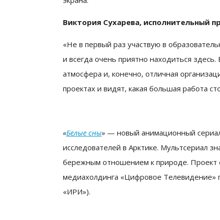
экрана.
Виктория Сухарева, исполнительный п
«Не в первый раз участвую в образователь
и всегда очень приятно находиться здесь.
атмосфера и, конечно, отличная организац
проектах и видят, какая большая работа с
«
Белые сны
»
— новый анимационный сериал
исследователей в Арктике. Мультсериал зн
бережным отношением к природе. Про­ект соз­д
ме­ди­ахол­дин­га «Циф­ро­вое Те­ле­ви­де­ние» 
«ИРИ»).