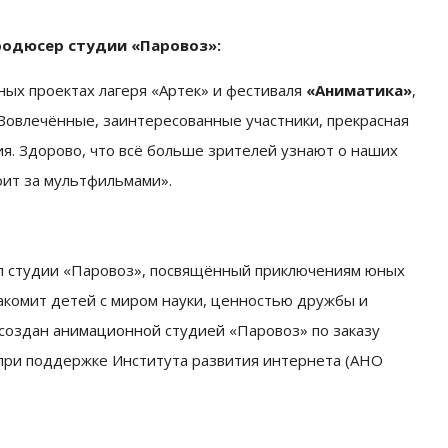
родюсер студии «Паровоз»:
ных проектах лагеря «Артек» и фестиваля
«Аниматика»
,
 Вовлечённые, заинтересованные участники, прекрасная
ия. Здорово, что всё больше зрителей узнают о наших
тоит за мультфильмами».
 студии «Паровоз», посвящённый приключениям юных
акомит детей с миром науки, ценностью дружбы и
ан ани­ма­ци­он­ной сту­ди­ей «Па­ро­воз» по за­ка­зу
при под­держ­ке Ин­сти­ту­та раз­ви­тия ин­тер­не­та (АНО