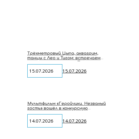
Трёхметровый Цыпа, аквагрим,
танцы с Лео и Тигом: встречаем
мультгероев студии «Паровоз» на
VK Fest 2026
15.07.2026
15.07.2026
Мультфильм «Геройчики. Незваный
гость» вошёл в конкурсную
программу Macau International
Children’s Film Festival
14.07.2026
14.07.2026