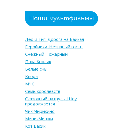
Наши мультфильмы
Лео и Тиг. Дорога на Байкал
Геройчики. Незваный гость
Снежный Пожарный
Папа Кролик
Белые сны
Knopa
МЧС
Семь королевств
Сказочный патруль. Шоу
продолжается
Чик-Чирикино
Мини-Мишки
Кот Басик