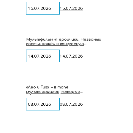
мультгероев студии «Паровоз» на
VK Fest 2026
15.07.2026
15.07.2026
Мультфильм «Геройчики. Незваный
гость» вошёл в конкурсную
программу Macau International
Children’s Film Festival
14.07.2026
14.07.2026
«Лео и Тиг» – в топе
мультсериалов, которые
объединяют у экрана всю семью
08.07.2026
08.07.2026