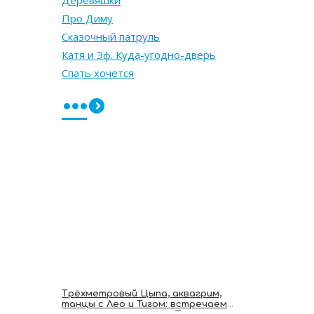
Деревяшки
Про Диму
Сказочный патруль
Катя и Эф. Куда-угодно-дверь
Спать хочется
•••
Трёхметровый Цыпа, аквагрим,
танцы с Лео и Тигом: встречаем