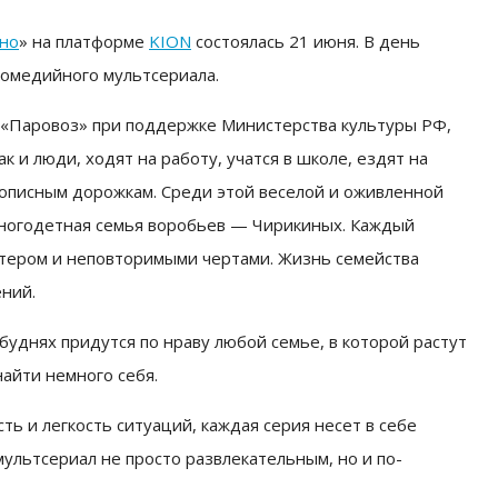
но
» на платформе
KION
состоялась 21 июня. В день
комедийного мультсериала.
 «Паровоз» при поддержке Министерства культуры РФ,
к и люди, ходят на работу, учатся в школе, ездят на
вописным дорожкам. Среди этой веселой и оживленной
ногодетная семья воробьев — Чирикиных. Каждый
тером и неповторимыми чертами. Жизнь семейства
ний.
уднях придутся по нраву любой семье, в которой растут
айти немного себя.
ть и легкость ситуаций, каждая серия несет в себе
ультсериал не просто развлекательным, но и по-