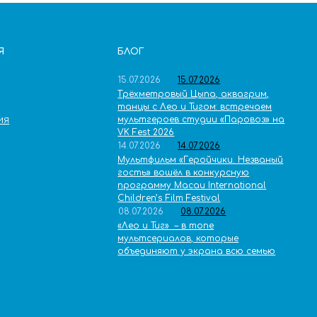
Я
БЛОГ
15.07.2026
15.07.2026
Трёхметровый Цыпа, аквагрим,
танцы с Лео и Тигом: встречаем
мультгероев студии «Паровоз» на
ИЯ
VK Fest 2026
14.07.2026
14.07.2026
Мультфильм «Геройчики. Незваный
гость» вошёл в конкурсную
программу Macau International
Children’s Film Festival
08.07.2026
08.07.2026
«Лео и Тиг» – в топе
мультсериалов, которые
объединяют у экрана всю семью