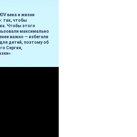
XIV века и жизни
: так, чтобы
ка. Чтобы этого
ользовали максимально
енее важно — избегали
для детей, поэтому об
го Сергия,
азки»
.