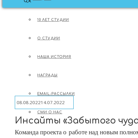
МЕНЮ
10 ЛЕТ СТУДИИ
О СТУДИИ
О СТУДИИ
О МУЛЬТФИЛЬМАХ
НАША ИСТОРИЯ
ЛОНГРИДЫ ОБ АНИМАЦИИ
ОБ ИНДУСТРИИ
НАГРАДЫ
EMAIL-РАССЫЛКИ
08.08.2022
14.07.2022
СМИ О НАС
Инсайты «Забытого чуда
Команда проекта о работе над новым пол
ВАКАНСИИ