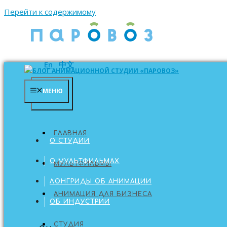
Перейти к содержимому
En
中文
МЕНЮ
МЕНЮ
ГЛАВНАЯ
ГЛАВНАЯ
О СТУДИИ
О МУЛЬТФИЛЬМАХ
МУЛЬТФИЛЬМЫ
ЛОНГРИДЫ ОБ АНИМАЦИИ
АНИМАЦИЯ ДЛЯ БИЗНЕСА
ОБ ИНДУСТРИИ
СТУДИЯ