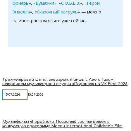
фонарь
», «
Бумажки
», «
С.О.Б.Е.З.
», «
Герои
Энвелла
», «
Сказочный патруль
» — можно
на иностранном языке уже сейчас.
Трёхметровый Цыпа, аквагрим, танцы с Лео и Тигом:
встречаем мультгероев студии «Паровоз» на VK Fest 2026
15.07.2026
15.07.2026
Мультфильм «Геройчики. Незваный гость» вошёл в
конкурсную программу Macau International Children’s Film
Festival