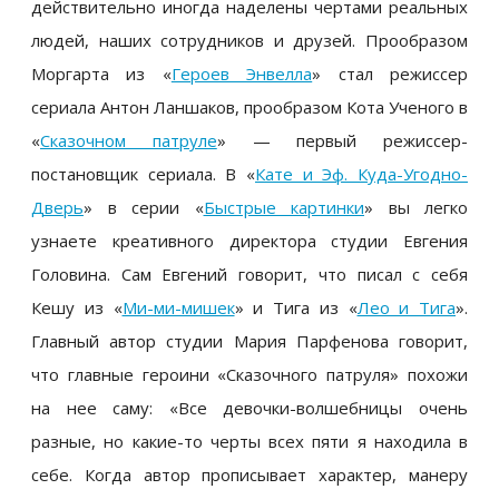
действительно иногда наделены чертами реальных
людей, наших сотрудников и друзей.
Прообразом
Моргарта из
«
Героев Энвелла
»
стал режиссер
сериала Антон Ланшаков, прообразом Кота Ученого в
«
Сказочном патруле
»
—
первый режиссер-
постановщик сериала. В
«
Кате и Эф. Куда-Угодно-
Дверь
»
в серии
«
Быстрые картинки
»
вы легко
узнаете креативного директора студии Евгения
Головина. Сам Евгений говорит, что писал с себя
Кешу из
«
Ми-ми-мишек
»
и Тига из
«
Лео и Тига
»
.
Главный автор студии Мария Парфенова говорит,
что главные героини «Сказочного патруля» похожи
на нее саму:
«
Все девочки-волшебницы очень
разные, но какие-то черты всех пяти я находила в
себе. Когда автор прописывает характер, манеру