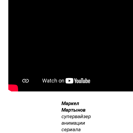
Маркел
Мартынов
супервайзер
анимации
сериала