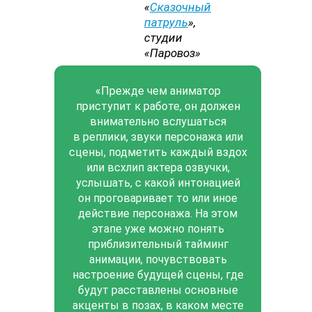
«
Сказочный
патруль
»,
студии
«Паровоз»
«Прежде чем аниматор
приступит к работе, он должен
внимательно вслушаться
в реплики, звуки персонажа или
сцены, подметить каждый вздох
или всхлип актера озвучки,
услышать, с какой интонацией
он проговаривает то или иное
действие персонажа. На этом
этапе уже можно понять
приблизительный тайминг
анимации, почувствовать
настроение будущей сцены, где
будут расставлены основные
акценты в позах, в каком месте