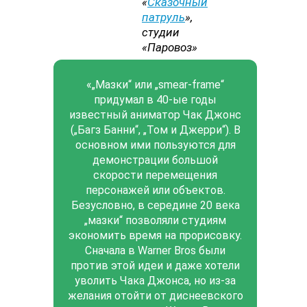
«
Сказочный
патруль
»,
студии
«Паровоз»
«„Мазки“ или „smear-frame“
придумал в 40-ые годы
известный аниматор Чак Джонс
(„Багз Банни“, „Том и Джерри“). В
основном ими пользуются для
демонстрации большой
скорости перемещения
персонажей или объектов.
Безусловно, в середине 20 века
„мазки“ позволяли студиям
экономить время на прорисовку.
Сначала в Warner Bros были
против этой идеи и даже хотели
уволить Чака Джонса, но из-за
желания отойти от диснеевского