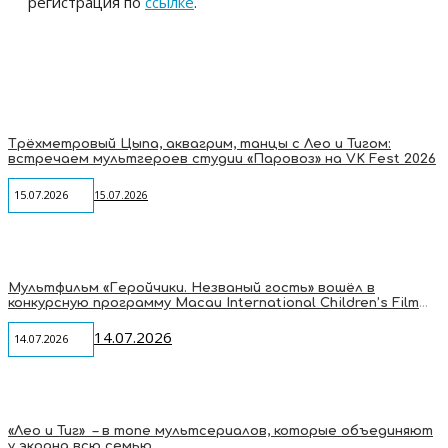
регистрация по
ссылке
.
Трёхметровый Цыпа, аквагрим, танцы с Лео и Тигом:
встречаем мультгероев студии «Паровоз» на VK Fest 2026
15.07.2026
15.07.2026
Мультфильм «Геройчики. Незваный гость» вошёл в
конкурсную программу Macau International Children’s Film
Festival
14.07.2026
14.07.2026
«Лео и Тиг» – в топе мультсериалов, которые объединяют
у экрана всю семью