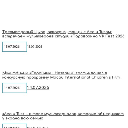
Трёхметровый Цыпа, аквагрим, танцы с Лео и Тигом:
встречаем мультгероев студии «Паровоз» на VK Fest 2026
15.07.2026
15.07.2026
Мультфильм «Геройчики. Незваный гость» вошёл в
конкурсную программу Macau International Children’s Film
Festival
14.07.2026
14.07.2026
«Лео и Тиг» – в топе мультсериалов, которые объединяют
у экрана всю семью