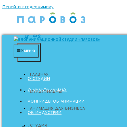
Перейти к содержимому
En
中文
МЕНЮ
МЕНЮ
ГЛАВНАЯ
ГЛАВНАЯ
О СТУДИИ
О МУЛЬТФИЛЬМАХ
МУЛЬТФИЛЬМЫ
ЛОНГРИДЫ ОБ АНИМАЦИИ
АНИМАЦИЯ ДЛЯ БИЗНЕСА
ОБ ИНДУСТРИИ
СТУДИЯ