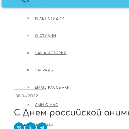
МЕНЮ
10 ЛЕТ СТУДИИ
О СТУДИИ
О СТУДИИ
О МУЛЬТФИЛЬМАХ
НАША ИСТОРИЯ
ЛОНГРИДЫ ОБ АНИМАЦИИ
ОБ ИНДУСТРИИ
НАГРАДЫ
EMAIL-РАССЫЛКИ
08.04.2022
СМИ О НАС
С Днем российской аним
ВАКАНСИИ