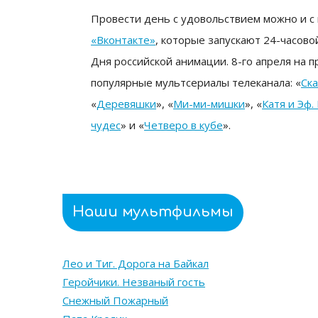
Провести день с удовольствием можно и с
«Вконтакте»
, которые запускают 24-часов
Дня российской анимации.
8-го апреля на 
популярные мультсериалы телеканала: «
Ск
«
Деревяшки
», «
Ми-ми-мишки
», «
Катя и Эф
чудес
» и «
Четверо в кубе
».
Наши мультфильмы
Лео и Тиг. Дорога на Байкал
Геройчики. Незваный гость
Снежный Пожарный