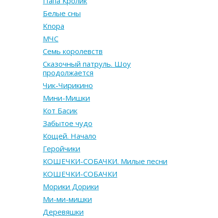
Папа Кролик
Белые сны
Knopa
МЧС
Семь королевств
Сказочный патруль. Шоу
продолжается
Чик-Чирикино
Мини-Мишки
Кот Басик
Забытое чудо
Кощей. Начало
Геройчики
КОШЕЧКИ-СОБАЧКИ. Милые песни
КОШЕЧКИ-СОБАЧКИ
Морики Дорики
Ми-ми-мишки
Деревяшки