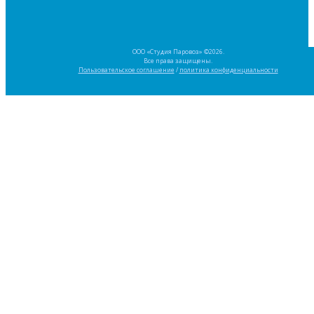
ООО «Студия Паровоз» ©2026.
Все права защищены.
Пользовательское соглашение
/
политика конфиденциальности