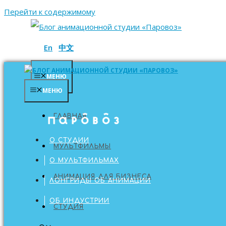
Перейти к содержимому
En
中文
МЕНЮ
МЕНЮ
ГЛАВНАЯ
ГЛАВНАЯ
О СТУДИИ
МУЛЬТФИЛЬМЫ
О МУЛЬТФИЛЬМАХ
АНИМАЦИЯ ДЛЯ БИЗНЕСА
ЛОНГРИДЫ ОБ АНИМАЦИИ
ОБ ИНДУСТРИИ
СТУДИЯ