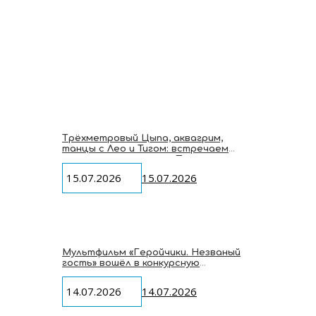
Трёхметровый Цыпа, аквагрим,
танцы с Лео и Тигом: встречаем
мультгероев студии «Паровоз» на
VK Fest 2026
15.07.2026
15.07.2026
Мультфильм «Геройчики. Незваный
гость» вошёл в конкурсную
программу Macau International
Children’s Film Festival
14.07.2026
14.07.2026