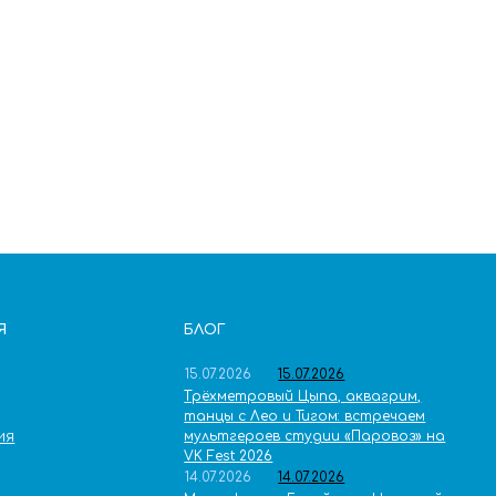
Я
БЛОГ
15.07.2026
15.07.2026
Трёхметровый Цыпа, аквагрим,
танцы с Лео и Тигом: встречаем
мультгероев студии «Паровоз» на
ИЯ
VK Fest 2026
14.07.2026
14.07.2026