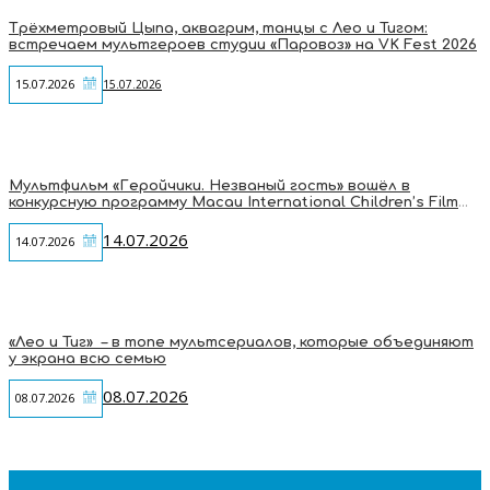
Трёхметровый Цыпа, аквагрим, танцы с Лео и Тигом:
встречаем мультгероев студии «Паровоз» на VK Fest 2026
15.07.2026
15.07.2026
Мультфильм «Геройчики. Незваный гость» вошёл в
конкурсную программу Macau International Children’s Film
Festival
14.07.2026
14.07.2026
«Лео и Тиг» – в топе мультсериалов, которые объединяют
у экрана всю семью
08.07.2026
08.07.2026