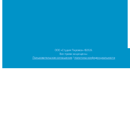
ООО «Студия Паровоз» ©2026.
Все права защищены.
Пользовательское соглашение
/
политика конфиденциальности