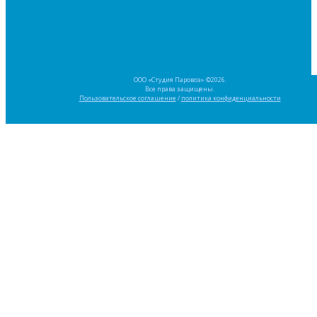
ООО «Студия Паровоз» ©2026.
Все права защищены.
Пользовательское соглашение
/
политика конфиденциальности